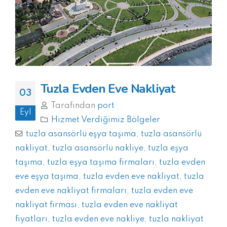
Tuzla Evden Eve Nakliyat
03
Tarafından
port
Eyl
Hizmet Verdiğimiz Bölgeler
tuzla asansörlü eşya taşıma
,
tuzla asansörlü
nakliyat
,
tuzla asansörlü nakliye
,
tuzla eşya
taşıma
,
tuzla eşya taşıma firmaları
,
tuzla evden
eve eşya taşıma
,
tuzla evden eve nakliyat
,
tuzla
evden eve nakliyat firmaları
,
tuzla evden eve
nakliyat firması
,
tuzla evden eve nakliyat
fiyatları
,
tuzla evden eve nakliye
,
tuzla nakliyat