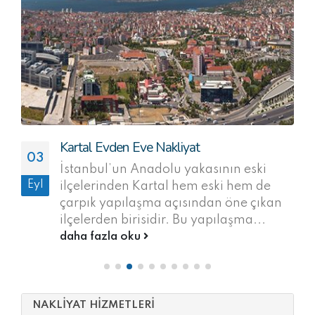
Çekmeköy Evden Eve Nakliyat
04
Ev taşınması için baş gösterecek tüm
Eyl
sorunlara Bektaşoğlu Nakliyat olarak
etkili çözümler sunan firmamız,
Çekmeköy evden eve nakliyat
konusunda...
daha fazla oku
NAKLİYAT HİZMETLERİ