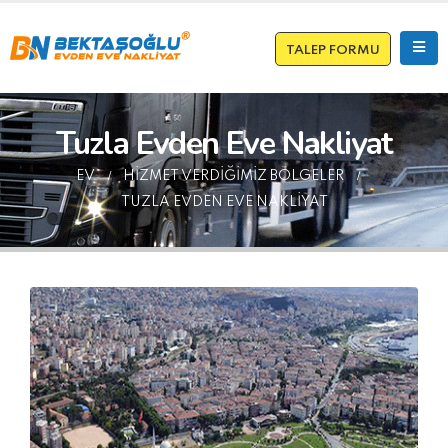
TALEP FORMU
Tuzla Evden Eve Nakliyat
EV
HIZMET VERDIĞIMIZ BÖLGELER
TUZLA EVDEN EVE NAKLIYAT